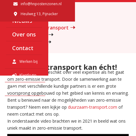
info@hnpostenzonen.nl
Diensten
Bouwmaterialen
Submenu
, 2641 KP
Heulweg 13
, Pijnacker
Nieuws
Containers
Zero-emissie transport
Over ons
Betonvervoer
Warehousing
Contact
Werken bij
Duurzaam transport kan écht!
H.N. Post & Zonen beschikt over veel expertise als het gaat
Klantlogin
om zero-emissie transport. Door de samenwerking aan te
gaan met verschillende kundige partners is er een grote
English
voorsprong opgebouwd op het gebied van kennis en ervaring.
Bent u benieuwd naar de mogelijkheden van zero-emissie
transport? Neem een kijkje op
duurzaam-transport.com
of
neem contact met ons op.
In onderstaande video brachten we in 2021 in beeld wat ons
uniek maakt in zero-emissie transport.