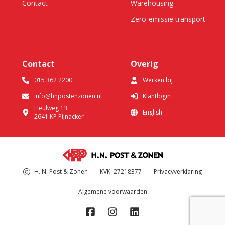
Contact
Warehousing
Zero-emissie transport
Contact
Overig
015 362 2200
Werken bij
info@hnpostenzonen.nl
Klantlogin
Heulweg 13
English
2641 KP
Pijnacker
H. N. Post & Zonen
KVK: 27218377
Privacyverklaring
Algemene voorwaarden
Bezoek ons op Facebook
Bezoek ons op Instagram
Bezoek ons op LinkedIn