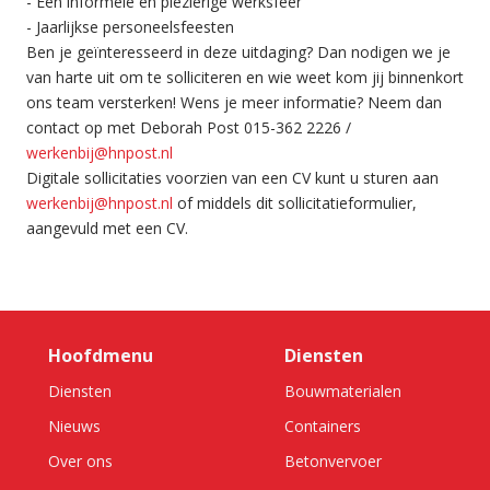
- Een informele en plezierige werksfeer
- Jaarlijkse personeelsfeesten
Ben je geïnteresseerd in deze uitdaging? Dan nodigen we je
van harte uit om te solliciteren en wie weet kom jij binnenkort
ons team versterken! Wens je meer informatie? Neem dan
contact op met Deborah Post 015-362 2226 /
werkenbij@hnpost.nl
Digitale sollicitaties voorzien van een CV kunt u sturen aan
werkenbij@hnpost.nl
of middels dit sollicitatieformulier,
aangevuld met een CV.
Hoofdmenu
Diensten
Diensten
Bouwmaterialen
Nieuws
Containers
Over ons
Betonvervoer