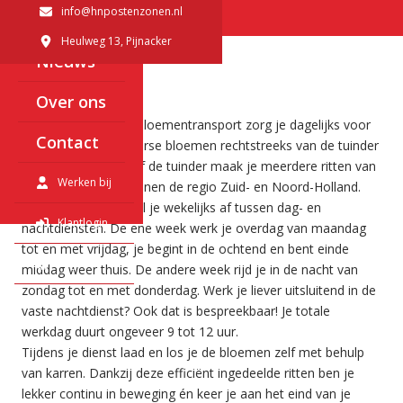
baan voor jou!
info@hnpostenzonen.nl
Diensten
, 2641 KP
Heulweg 13
, Pijnacker
Nieuws
Over ons
Wat ga je doen?
Als chauffeur in het bloementransport zorg je dagelijks voor
Contact
het vervoeren van verse bloemen rechtstreeks van de tuinder
naar de veiling. Vanaf de tuinder maak je meerdere ritten van
Werken bij
circa 3 uur per rit, binnen de regio Zuid- en Noord-Holland.
In deze functie wissel je wekelijks af tussen dag- en
Klantlogin
nachtdiensten. De ene week werk je overdag van maandag
tot en met vrijdag, je begint in de ochtend en bent einde
English
middag weer thuis. De andere week rijd je in de nacht van
zondag tot en met donderdag. Werk je liever uitsluitend in de
vaste nachtdienst? Ook dat is bespreekbaar! Je totale
werkdag duurt ongeveer 9 tot 12 uur.
Tijdens je dienst laad en los je de bloemen zelf met behulp
van karren. Dankzij deze efficiënt ingedeelde ritten ben je
lekker continu in beweging én keer je aan het eind van je